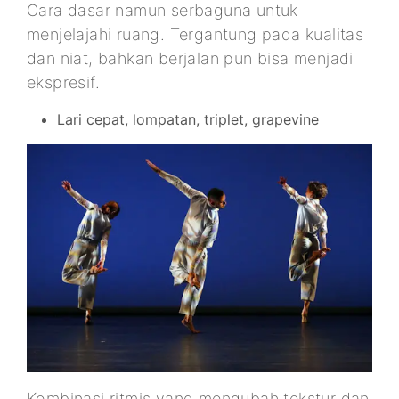
Cara dasar namun serbaguna untuk
menjelajahi ruang. Tergantung pada kualitas
dan niat, bahkan berjalan pun bisa menjadi
ekspresif.
Lari cepat, lompatan, triplet, grapevine
Kombinasi ritmis yang mengubah tekstur dan