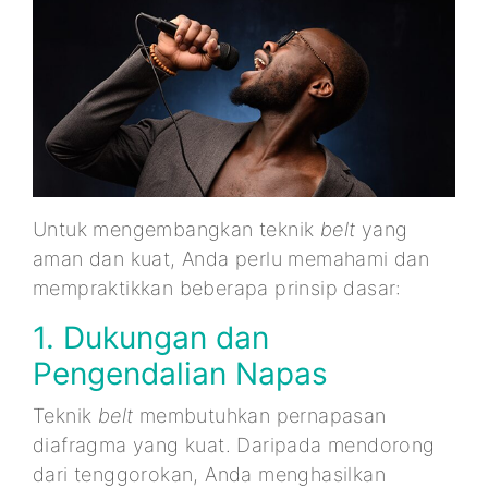
Untuk mengembangkan teknik
belt
yang
aman dan kuat, Anda perlu memahami dan
mempraktikkan beberapa prinsip dasar:
1. Dukungan dan
Pengendalian Napas
Teknik
belt
membutuhkan pernapasan
diafragma yang kuat. Daripada mendorong
dari tenggorokan, Anda menghasilkan