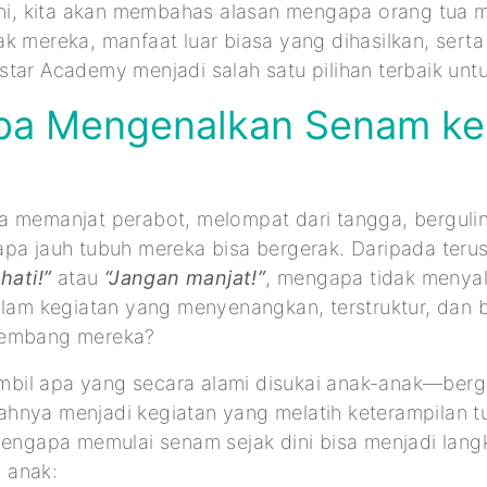
 ini, kita akan membahas alasan mengapa orang tua 
ak mereka, manfaat luar biasa yang dihasilkan, ser
tar Academy menjadi salah satu pilihan terbaik untuk
a Mengenalkan Senam ke
 memanjat perabot, melompat dari tangga, berguling
apa jauh tubuh mereka bisa bergerak. Daripada ter
hati!”
atau
“Jangan manjat!”
, mengapa tidak menyal
alam kegiatan yang menyenangkan, terstruktur, dan 
kembang mereka?
il apa yang secara alami disukai anak-anak—berg
hnya menjadi kegiatan yang melatih keterampilan tu
mengapa memulai senam sejak dini bisa menjadi lang
 anak: