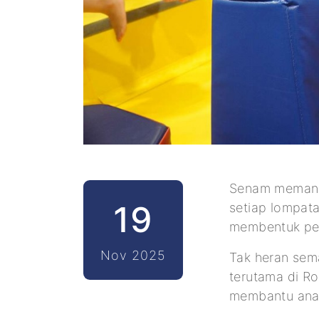
Senam memang 
19
setiap lompata
membentuk pe
Nov 2025
Tak heran sem
terutama di R
membantu anak-