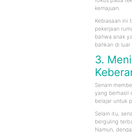
fokus pada te
kemajuan.
Kebiasaan ini 
pekerjaan rum
bahwa anak ya
bahkan di luar
3. Men
Kebera
Senam member
yang berhasil
belajar untuk p
Selain itu, s
berguling terb
Namun, dengan 