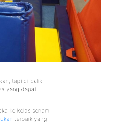
n, tapi di balik
asa yang dapat
eka ke kelas senam
jukan
terbaik yang