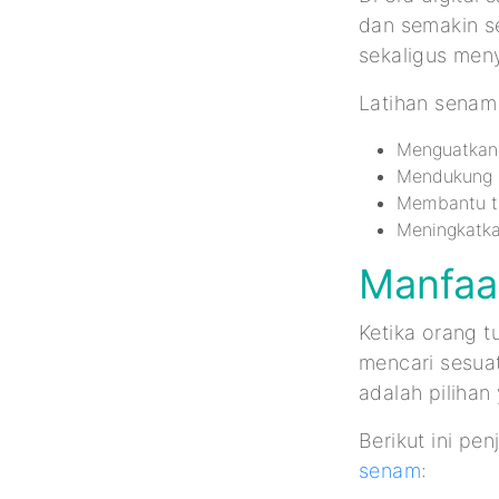
dan semakin s
sekaligus men
Latihan senam
Menguatkan 
Mendukung 
Membantu ti
Meningkatka
Manfaa
Ketika orang 
mencari sesua
adalah piliha
Berikut ini pe
senam
: