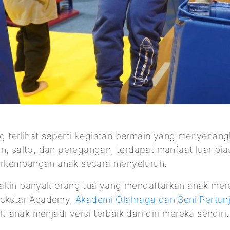
terlihat seperti kegiatan bermain yang menyenangka
n, salto, dan peregangan, terdapat manfaat luar bi
rkembangan anak secara menyeluruh.
akin banyak orang tua yang mendaftarkan anak mer
ockstar Academy,
Akademi Olahraga dan Seni Pertun
anak menjadi versi terbaik dari diri mereka sendiri.