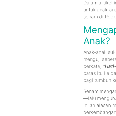
Dalam artikel
untuk anak-an
senam di Rocks
Mengap
Anak?
Anak-anak suka
menguji seber
berkata,
“Hati-
batas itu ke d
bagi tumbuh 
Senam mengamb
—lalu menguba
Inilah alasan 
perkembangan