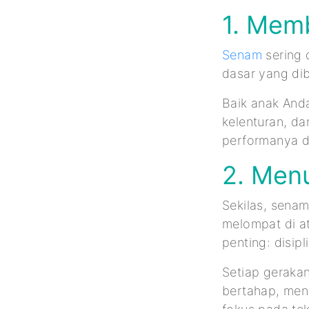
1. Mem
Senam
sering 
dasar yang di
Baik anak Anda
kelenturan, d
performanya d
2. Men
Sekilas, sena
melompat di at
penting: disip
Setiap geraka
bertahap, men