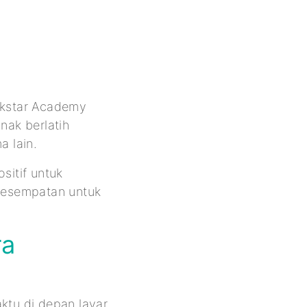
ockstar Academy
ak berlatih
 lain.
itif untuk
 kesempatan untuk
ra
ktu di depan layar