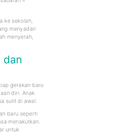
esabaran =
a ke sekolah,
yang menyadari
dah menyerah,
i dan
tiap gerakan baru
an diri. Anak
a sulit di awal.
an baru seperti
rasa menakutkan.
ar untuk