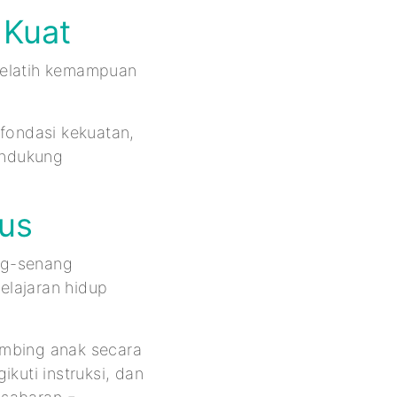
 Kuat
melatih kemampuan
 fondasi kekuatan,
endukung
us
ng-senang
pelajaran hidup
imbing anak secara
uti instruksi, dan