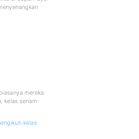
g menyenangkan
 biasanya mereka
, kelas senam
engikuti kelas