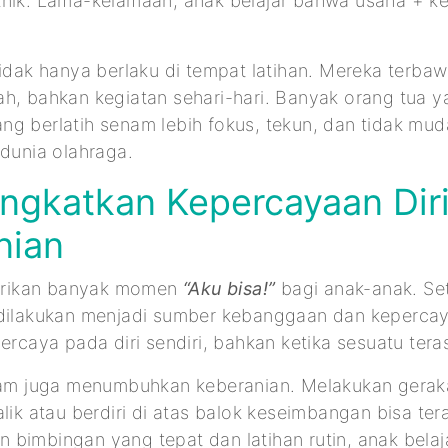
knik. Lama-kelamaan, anak belajar bahwa usaha + k
tidak hanya berlaku di tempat latihan. Mereka terbaw
ah, bahkan kegiatan sehari-hari. Banyak orang tua 
ng berlatih senam lebih fokus, tekun, dan tidak mu
 dunia olahraga.
ingkatkan Kepercayaan Dir
nian
ikan banyak momen
“Aku bisa!”
bagi anak-anak. Se
 dilakukan menjadi sumber kebanggaan dan kepercaya
ercaya pada diri sendiri, bahkan ketika sesuatu teras
enam juga menumbuhkan keberanian. Melakukan gerak
alik atau berdiri di atas balok keseimbangan bisa te
bimbingan yang tepat dan latihan rutin, anak belaj