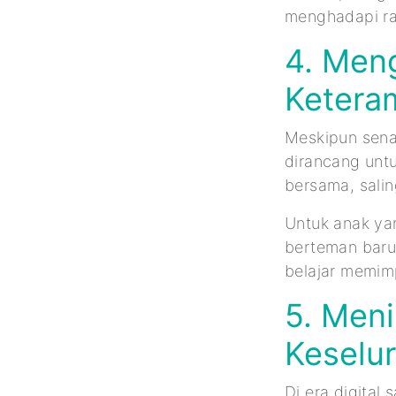
menghadapi ra
4. Men
Keteram
Meskipun senam
dirancang unt
bersama, sali
Untuk anak ya
berteman baru.
belajar memim
5. Men
Keselu
Di era digital