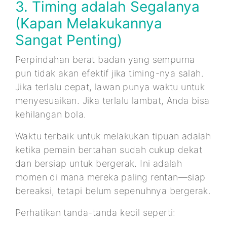
3. Timing adalah Segalanya
(Kapan Melakukannya
Sangat Penting)
Perpindahan berat badan yang sempurna
pun tidak akan efektif jika timing-nya salah.
Jika terlalu cepat, lawan punya waktu untuk
menyesuaikan. Jika terlalu lambat, Anda bisa
kehilangan bola.
Waktu terbaik untuk melakukan tipuan adalah
ketika pemain bertahan sudah cukup dekat
dan bersiap untuk bergerak. Ini adalah
momen di mana mereka paling rentan—siap
bereaksi, tetapi belum sepenuhnya bergerak.
Perhatikan tanda-tanda kecil seperti: