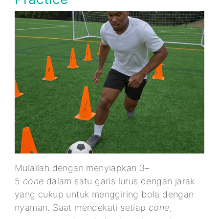
Mulailah dengan menyiapkan 3–
5
cone
dalam satu garis lurus dengan jarak
yang cukup untuk menggiring bola dengan
nyaman. Saat mendekati setiap
cone
,