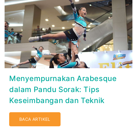
Menyempurnakan Arabesque
dalam Pandu Sorak: Tips
Keseimbangan dan Teknik
BACA ARTIKEL