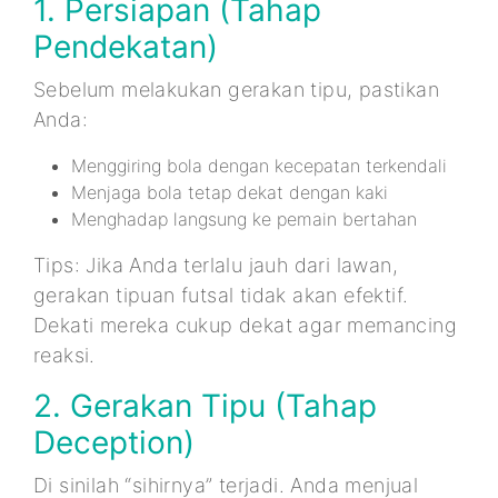
1. Persiapan (Tahap
Pendekatan)
Sebelum melakukan gerakan tipu, pastikan
Anda:
Menggiring bola dengan kecepatan terkendali
Menjaga bola tetap dekat dengan kaki
Menghadap langsung ke pemain bertahan
Tips: Jika Anda terlalu jauh dari lawan,
gerakan tipuan futsal tidak akan efektif.
Dekati mereka cukup dekat agar memancing
reaksi.
2. Gerakan Tipu (Tahap
Deception)
Di sinilah “sihirnya” terjadi. Anda menjual