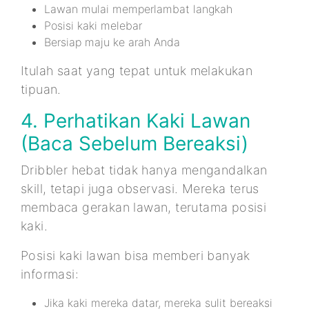
Lawan mulai memperlambat langkah
Posisi kaki melebar
Bersiap maju ke arah Anda
Itulah saat yang tepat untuk melakukan
tipuan.
4. Perhatikan Kaki Lawan
(Baca Sebelum Bereaksi)
Dribbler hebat tidak hanya mengandalkan
skill, tetapi juga observasi. Mereka terus
membaca gerakan lawan, terutama posisi
kaki.
Posisi kaki lawan bisa memberi banyak
informasi:
Jika kaki mereka datar, mereka sulit bereaksi