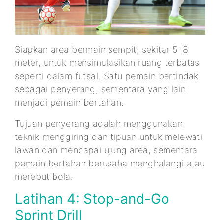
Siapkan area bermain sempit, sekitar 5–8
meter, untuk mensimulasikan ruang terbatas
seperti dalam futsal. Satu pemain bertindak
sebagai penyerang, sementara yang lain
menjadi pemain bertahan.
Tujuan penyerang adalah menggunakan
teknik menggiring dan tipuan untuk melewati
lawan dan mencapai ujung area, sementara
pemain bertahan berusaha menghalangi atau
merebut bola.
Latihan 4: Stop-and-Go
Sprint Drill