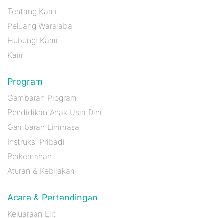
Tentang Kami
Peluang Waralaba
Hubungi Kami
Karir
Program
Gambaran Program
Pendidikan Anak Usia Dini
Gambaran Linimasa
Instruksi Pribadi
Perkemahan
Aturan & Kebijakan
Acara & Pertandingan
Kejuaraan Elit