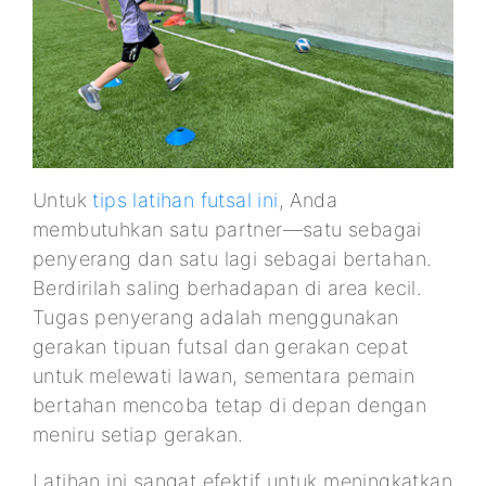
Untuk
tips latihan futsal ini
, Anda
membutuhkan satu partner—satu sebagai
penyerang dan satu lagi sebagai bertahan.
Berdirilah saling berhadapan di area kecil.
Tugas penyerang adalah menggunakan
gerakan tipuan futsal dan gerakan cepat
untuk melewati lawan, sementara pemain
bertahan mencoba tetap di depan dengan
meniru setiap gerakan.
Latihan ini sangat efektif untuk meningkatkan