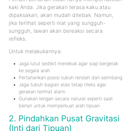
kaki Anda. Jika gerakan terasa kaku atau
dipaksakan, akan mudah ditebak. Namun,
jika terlihat seperti niat yang sungguh-
sungguh, lawan akan bereaksi secara
refleks.
Untuk melakukannya:
Jaga lutut sedikit menekuk agar siap bergerak
ke segala arah
Pertahankan posisi tubuh rendah dan seimbang
Jaga tubuh bagian atas tetap rileks agar
gerakan terlihat alami
Gunakan lengan secara natural seperti saat
berlari untuk memperkuat arah tipuan
2. Pindahkan Pusat Gravitasi
(Inti dari Tipuan)