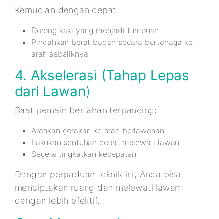
Kemudian dengan cepat:
Dorong kaki yang menjadi tumpuan
Pindahkan berat badan secara bertenaga ke
arah sebaliknya
4. Akselerasi (Tahap Lepas
dari Lawan)
Saat pemain bertahan terpancing:
Arahkan gerakan ke arah berlawanan
Lakukan sentuhan cepat melewati lawan
Segera tingkatkan kecepatan
Dengan perpaduan teknik ini, Anda bisa
menciptakan ruang dan melewati lawan
dengan lebih efektif.