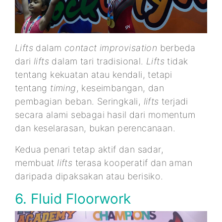
Lifts
dalam
contact improvisation
berbeda
dari
lifts
dalam tari tradisional.
Lifts
tidak
tentang kekuatan atau kendali, tetapi
tentang
timing
, keseimbangan, dan
pembagian beban. Seringkali,
lifts
terjadi
secara alami sebagai hasil dari momentum
dan keselarasan, bukan perencanaan.
Kedua penari tetap aktif dan sadar,
membuat
lifts
terasa kooperatif dan aman
daripada dipaksakan atau berisiko.
6. Fluid Floorwork