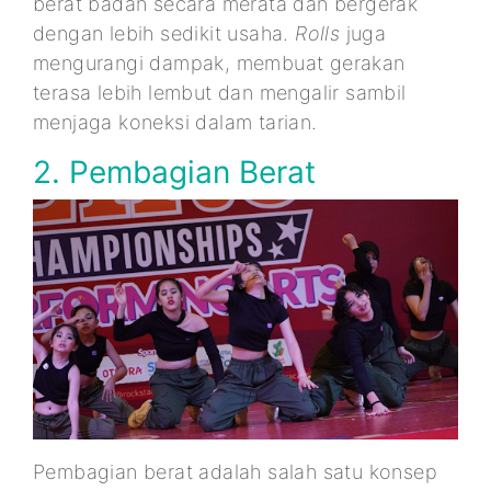
berat badan secara merata dan bergerak
dengan lebih sedikit usaha.
Rolls
juga
mengurangi dampak, membuat gerakan
terasa lebih lembut dan mengalir sambil
menjaga koneksi dalam tarian.
2. Pembagian Berat
Pembagian berat adalah salah satu konsep