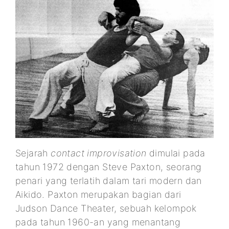
Sejarah
contact improvisation
dimulai pada
tahun 1972 dengan Steve Paxton, seorang
penari yang terlatih dalam tari modern dan
Aikido. Paxton merupakan bagian dari
Judson Dance Theater, sebuah kelompok
pada tahun 1960-an yang menantang