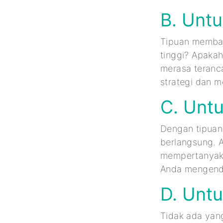
B. Unt
Tipuan memban
tinggi? Apaka
merasa teranc
strategi dan m
C. Unt
Dengan tipuan
berlangsung. 
mempertanyaka
Anda mengenda
D. Unt
Tidak ada yan