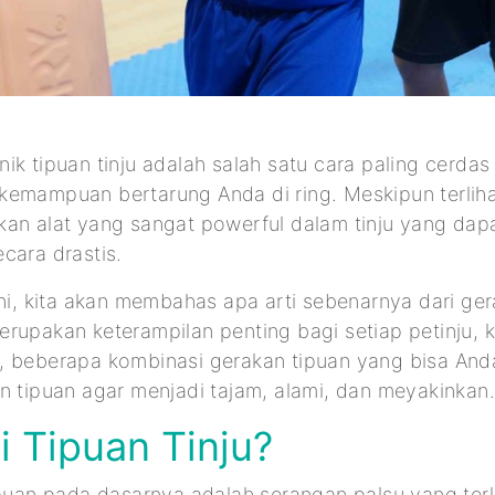
ik tipuan tinju adalah salah satu cara paling cerdas
kemampuan bertarung Anda di ring. Meskipun terlih
kan alat yang sangat powerful dalam tinju yang da
cara drastis.
ini, kita akan membahas apa arti sebenarnya dari gera
erupakan keterampilan penting bagi setiap petinju,
, beberapa kombinasi gerakan tipuan yang bisa And
n tipuan agar menjadi tajam, alami, dan meyakinkan. 
i Tipuan Tinju?
ipuan pada dasarnya adalah serangan palsu yang terli