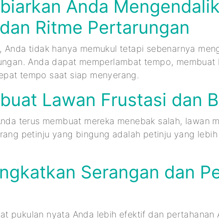
biarkan Anda Mengendali
dan Ritme Pertarungan
, Anda tidak hanya memukul tetapi sebenarnya meng
rungan. Anda dapat memperlambat tempo, membuat 
pat tempo saat siap menyerang.
buat Lawan Frustasi dan 
 Anda terus membuat mereka menebak salah, lawan m
rang petinju yang bingung adalah petinju yang lebi
ingkatkan Serangan dan P
 pukulan nyata Anda lebih efektif dan pertahanan 