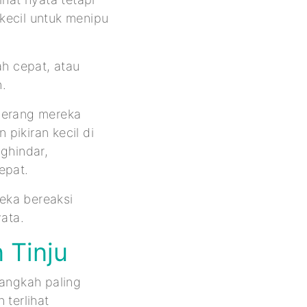
kecil untuk menipu
h cepat, atau
n.
yerang mereka
 pikiran kecil di
ghindar,
cepat.
eka bereaksi
ata.
 Tinju
langkah paling
 terlihat