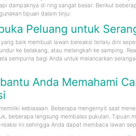
tapi dampaknya di ring sangat besar. Berikut beber
unakan tipuan dalam tinju:
buka Peluang untuk Seran
 yang baik membuat lawan bereaksi terlalu dini sep
ndur ke belakang, atau melangkah ke samping. Reaks
la sempurna bagi Anda untuk melancarkan serangan
bantu Anda Memahami Ca
si
u memiliki kebiasaan. Beberapa mengernyit saat men
uk, beberapa langsung membalas pukulan. Tipuan 
i-reaksi ini sehingga Anda dapat membaca lawan sep