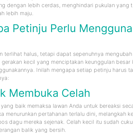
g dengan lebih cerdas, menghindari pukulan yang ti
ah lebih maju.
a Petinju Perlu Menggun
 terlihat halus, tetapi dapat sepenuhnya mengubah 
 gerakan kecil yang menciptakan keunggulan besar b
gunakannya. Inilah mengapa setiap petinju harus t
ya:
uk Membuka Celah
 yang baik memaksa lawan Anda untuk bereaksi seca
a menurunkan pertahanan terlalu dini, melangkah ke
os dagu mereka sejenak. Celah kecil itu sudah cuk
erangan balik yang bersih.