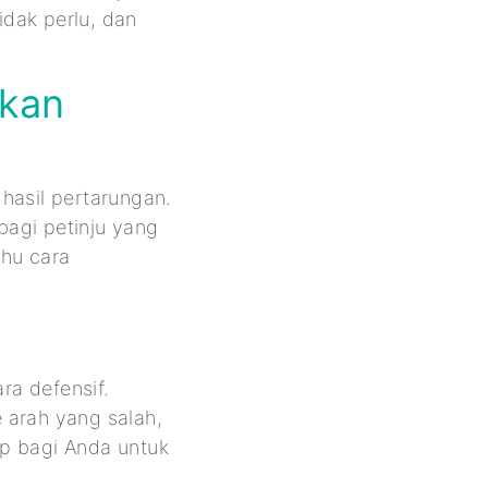
dak perlu, dan
akan
hasil pertarungan.
agi petinju yang
ahu cara
ra defensif.
 arah yang salah,
up bagi Anda untuk