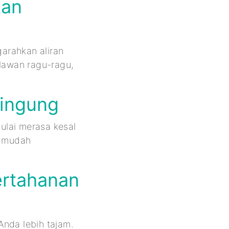
kan
arahkan aliran
lawan ragu-ragu,
Bingung
ulai merasa kesal
h mudah
ertahanan
Anda lebih tajam.