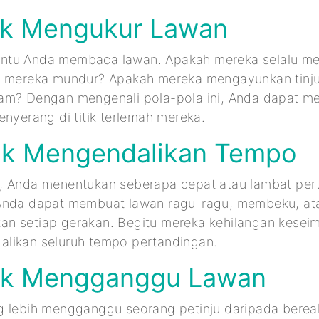
uk Mengukur Lawan
tu Anda membaca lawan. Apakah mereka selalu me
h mereka mundur? Apakah mereka mengayunkan tinju 
am? Dengan mengenali pola-pola ini, Anda dapat m
enyerang di titik terlemah mereka.
uk Mengendalikan Tempo
, Anda menentukan seberapa cepat atau lambat per
Anda dapat membuat lawan ragu-ragu, membeku, at
n setiap gerakan. Begitu mereka kehilangan kesei
likan seluruh tempo pertandingan.
uk Mengganggu Lawan
g lebih mengganggu seorang petinju daripada berea