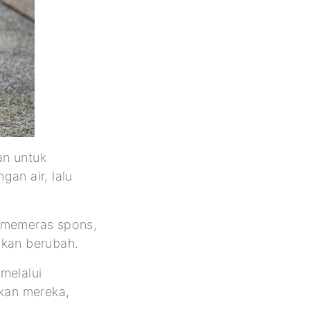
an untuk
an air, lalu
a memeras spons,
akan berubah.
melalui
akan mereka,