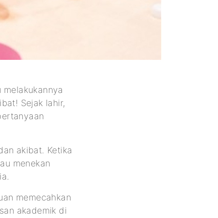
lu melakukannya
bat! Sejak lahir,
pertanyaan
an akibat. Ketika
tau menekan
ia.
mpuan memecahkan
san akademik di