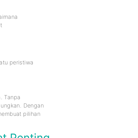
gaimana
t
atu peristiwa
. Tanpa
gungkan. Dengan
embuat pilihan
t Penting