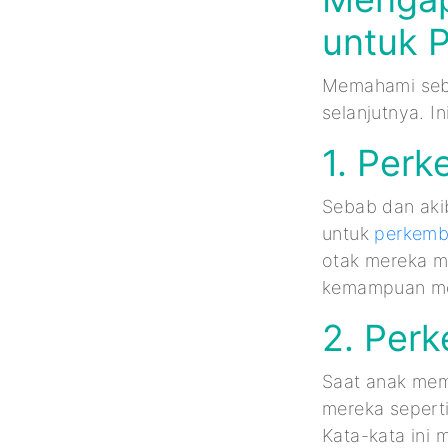
untuk 
Memahami seba
selanjutnya. 
1. Perk
Sebab dan aki
untuk
perkemb
otak mereka m
kemampuan me
2. Per
Saat anak mem
mereka seperti
Kata-kata ini 