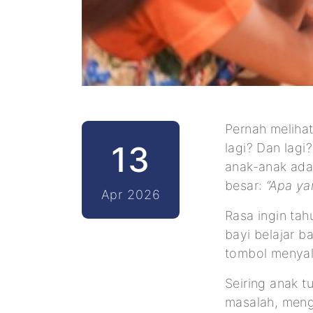
Pernah meliha
13
lagi? Dan lagi?
anak-anak ada
besar:
“Apa yan
Apr 2026
Rasa ingin tah
bayi belajar 
tombol menyal
Seiring anak 
masalah, meng