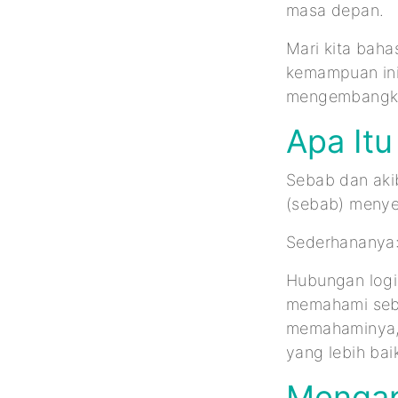
masa depan.
Mari kita bah
kemampuan ini
mengembangka
Apa Itu
Sebab dan akib
(sebab) menyeb
Sederhananya
Hubungan log
memahami seba
memahaminya, 
yang lebih bai
Mengap