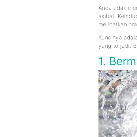
Anda tidak me
akibat. Kehid
melibatkan pra
Kuncinya adal
yang terjadi. 
1. Berm