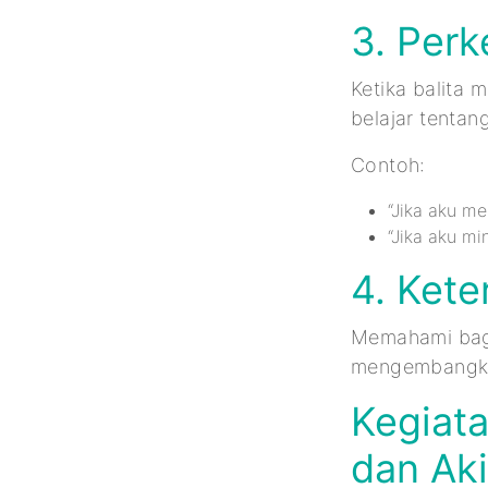
3. Per
Ketika balita
belajar tentan
Contoh:
“Jika aku m
“Jika aku mi
4. Kete
Memahami baga
mengembangka
Kegiat
dan Ak