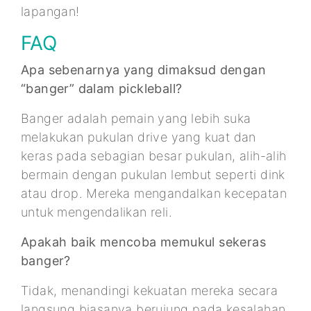
lapangan!
FAQ
Apa sebenarnya yang dimaksud dengan
“banger” dalam pickleball?
Banger adalah pemain yang lebih suka
melakukan pukulan drive yang kuat dan
keras pada sebagian besar pukulan, alih-alih
bermain dengan pukulan lembut seperti dink
atau drop. Mereka mengandalkan kecepatan
untuk mengendalikan reli.
Apakah baik mencoba memukul sekeras
banger?
Tidak, menandingi kekuatan mereka secara
langsung biasanya berujung pada kesalahan.