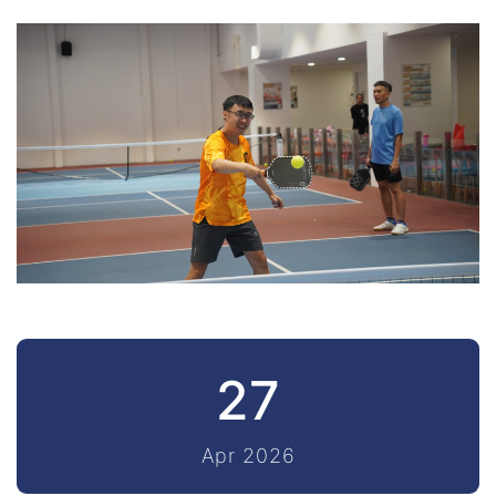
27
Apr 2026