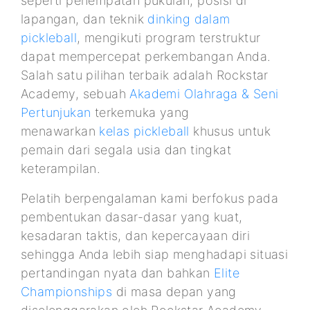
seperti penempatan pukulan, posisi di
lapangan, dan teknik
dinking dalam
pickleball
, mengikuti program terstruktur
dapat mempercepat perkembangan Anda.
Salah satu pilihan terbaik adalah Rockstar
Academy, sebuah
Akademi Olahraga & Seni
Pertunjukan
terkemuka yang
menawarkan
kelas pickleball
khusus untuk
pemain dari segala usia dan tingkat
keterampilan.
Pelatih berpengalaman kami berfokus pada
pembentukan dasar-dasar yang kuat,
kesadaran taktis, dan kepercayaan diri
sehingga Anda lebih siap menghadapi situasi
pertandingan nyata dan bahkan
Elite
Championships
di masa depan yang