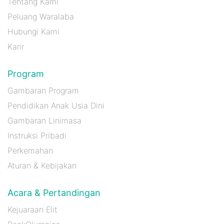
Tentang Kami
Peluang Waralaba
Hubungi Kami
Karir
Program
Gambaran Program
Pendidikan Anak Usia Dini
Gambaran Linimasa
Instruksi Pribadi
Perkemahan
Aturan & Kebijakan
Acara & Pertandingan
Kejuaraan Elit