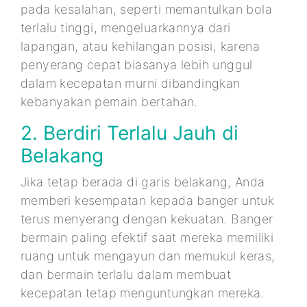
pada kesalahan, seperti memantulkan bola
terlalu tinggi, mengeluarkannya dari
lapangan, atau kehilangan posisi, karena
penyerang cepat biasanya lebih unggul
dalam kecepatan murni dibandingkan
kebanyakan pemain bertahan.
2. Berdiri Terlalu Jauh di
Belakang
Jika tetap berada di garis belakang, Anda
memberi kesempatan kepada banger untuk
terus menyerang dengan kekuatan. Banger
bermain paling efektif saat mereka memiliki
ruang untuk mengayun dan memukul keras,
dan bermain terlalu dalam membuat
kecepatan tetap menguntungkan mereka.