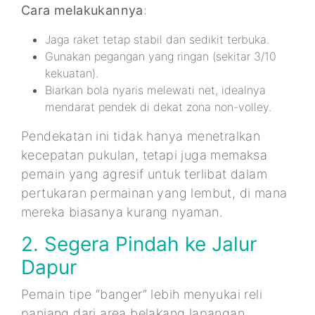
Cara melakukannya
:
Jaga raket tetap stabil dan sedikit terbuka.
Gunakan pegangan yang ringan (sekitar 3/10
kekuatan).
Biarkan bola nyaris melewati net, idealnya
mendarat pendek di dekat zona non-volley.
Pendekatan ini tidak hanya menetralkan
kecepatan pukulan, tetapi juga memaksa
pemain yang agresif untuk terlibat dalam
pertukaran permainan yang lembut, di mana
mereka biasanya kurang nyaman.
2. Segera Pindah ke Jalur
Dapur
Pemain tipe “banger” lebih menyukai reli
panjang dari area belakang lapangan,