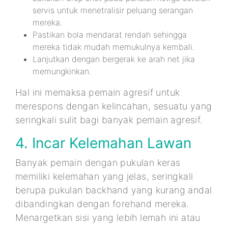
servis untuk menetralisir peluang serangan
mereka.
Pastikan bola mendarat rendah sehingga
mereka tidak mudah memukulnya kembali.
Lanjutkan dengan bergerak ke arah net jika
memungkinkan.
Hal ini memaksa pemain agresif untuk
merespons dengan kelincahan, sesuatu yang
seringkali sulit bagi banyak pemain agresif.
4. Incar Kelemahan Lawan
Banyak pemain dengan pukulan keras
memiliki kelemahan yang jelas, seringkali
berupa pukulan backhand yang kurang andal
dibandingkan dengan forehand mereka.
Menargetkan sisi yang lebih lemah ini atau