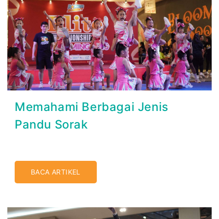
Memahami Berbagai Jenis
Pandu Sorak
BACA ARTIKEL