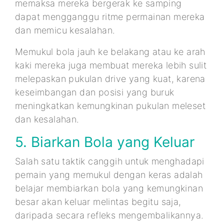
memaksa mereka bergerak ke samping
dapat mengganggu ritme permainan mereka
dan memicu kesalahan.
Memukul bola jauh ke belakang atau ke arah
kaki mereka juga membuat mereka lebih sulit
melepaskan pukulan drive yang kuat, karena
keseimbangan dan posisi yang buruk
meningkatkan kemungkinan pukulan meleset
dan kesalahan.
5. Biarkan Bola yang Keluar
Salah satu taktik canggih untuk menghadapi
pemain yang memukul dengan keras adalah
belajar membiarkan bola yang kemungkinan
besar akan keluar melintas begitu saja,
daripada secara refleks mengembalikannya.