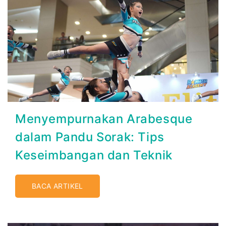
Menyempurnakan Arabesque
dalam Pandu Sorak: Tips
Keseimbangan dan Teknik
BACA ARTIKEL