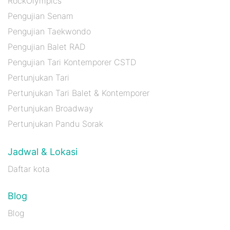
RockOlympics
Pengujian Senam
Pengujian Taekwondo
Pengujian Balet RAD
Pengujian Tari Kontemporer CSTD
Pertunjukan Tari
Pertunjukan Tari Balet & Kontemporer
Pertunjukan Broadway
Pertunjukan Pandu Sorak
Jadwal & Lokasi
Daftar kota
Blog
Blog