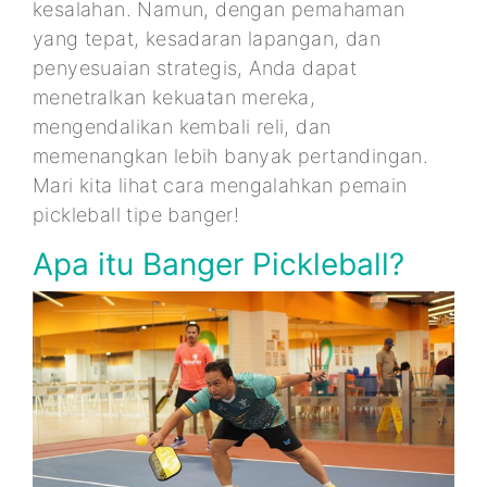
kesalahan. Namun, dengan pemahaman
yang tepat, kesadaran lapangan, dan
penyesuaian strategis, Anda dapat
menetralkan kekuatan mereka,
mengendalikan kembali reli, dan
memenangkan lebih banyak pertandingan.
Mari kita lihat cara mengalahkan pemain
pickleball tipe banger!
Apa itu Banger Pickleball?