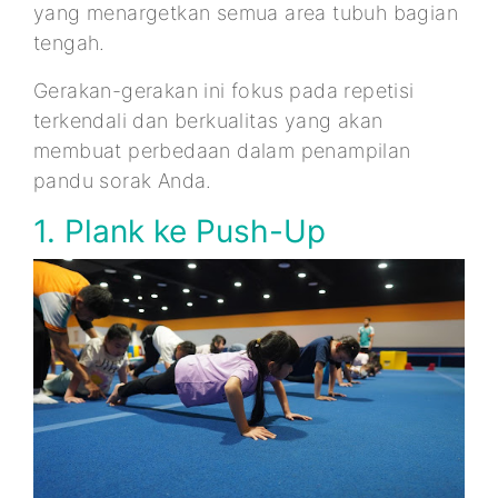
yang menargetkan semua area tubuh bagian
tengah.
Gerakan-gerakan ini fokus pada repetisi
terkendali dan berkualitas yang akan
membuat perbedaan dalam penampilan
pandu sorak Anda.
1. Plank ke Push-Up