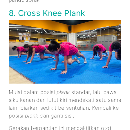
8. Cross Knee Plank
Mulai dalam posisi
plank
standar, lalu bawa
siku kanan dan lutut kiri mendekati satu sama
lain, biarkan sedikit bersentuhan. Kembali ke
posisi
plank
dan ganti sisi.
Gerakan bergantian ini mengaktifkan otot