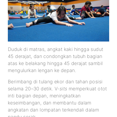
Duduk di matras, angkat kaki hingga sudut
45 derajat, dan condongkan tubuh bagian
atas ke belakang hingga 45 derajat sambil
mengulurkan lengan ke depan.
Berimbang di tulang ekor dan tahan posisi
selama 20–30 detik. V-
sits
memperkuat otot
inti bagian depan, meningkatkan
keseimbangan, dan membantu dalam
angkatan dan lompatan terkendali dalam
pandu sorak.