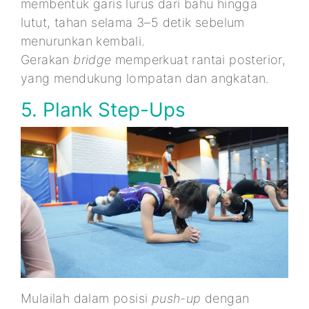
membentuk garis lurus dari bahu hingga
lutut, tahan selama 3–5 detik sebelum
menurunkan kembali.
Gerakan
bridge
memperkuat rantai posterior,
yang mendukung lompatan dan angkatan.
5. Plank Step-Ups
Mulailah dalam posisi
push-up
dengan