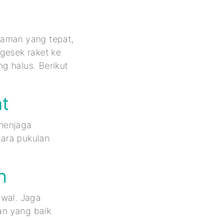
gaman yang tepat,
gesek raket ke
g halus. Berikut
pat
 menjaga
ara pukulan
an
awal. Jaga
an yang baik