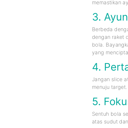
memastikan ayu
3. Ayun
Berbeda denga
dengan raket d
bola. Bayangk
yang mencipta
4. Per
Jangan slice a
menuju target.
5. Foku
Sentuh bola se
atas sudut da