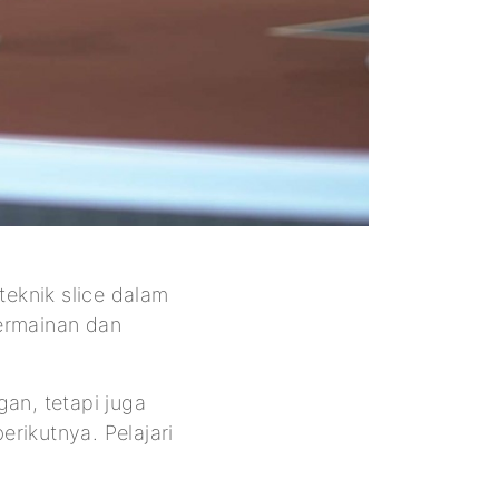
eknik slice dalam
ermainan dan
an, tetapi juga
rikutnya. Pelajari