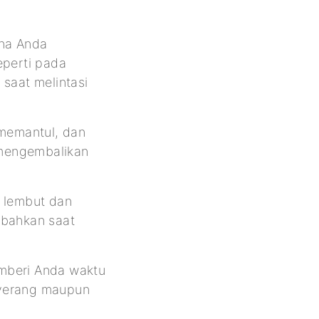
ana Anda
eperti pada
saat melintasi
 memantul, dan
k mengembalikan
a lembut dan
 bahkan saat
emberi Anda waktu
enyerang maupun