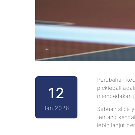
Perubahan kec
12
pickleball ad
membedakan p
Jan 2026
Sebuah slice y
tentang kendal
lebih lanjut d