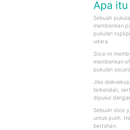
Apa itu
Sebuah pukula
memberikan put
pukulan topspi
udara.
Slice ini memb
memberikan efe
pukulan secara
Jika diekseku
terkendali, s
dipukul denga
Sebuah slice 
untuk pulih. H
bertahan.