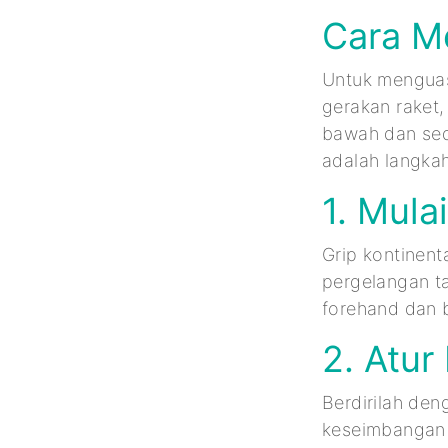
Cara Me
Untuk menguas
gerakan raket,
bawah dan sed
adalah langka
1. Mula
Grip kontinent
pergelangan t
forehand dan 
2. Atur
Berdirilah den
keseimbangan 