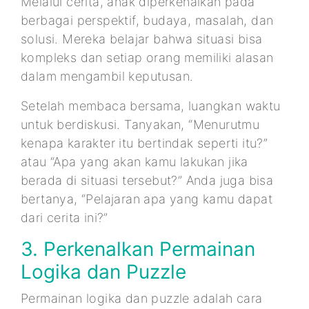
Melalui cerita, anak diperkenalkan pada
berbagai perspektif, budaya, masalah, dan
solusi. Mereka belajar bahwa situasi bisa
kompleks dan setiap orang memiliki alasan
dalam mengambil keputusan.
Setelah membaca bersama, luangkan waktu
untuk berdiskusi. Tanyakan, “Menurutmu
kenapa karakter itu bertindak seperti itu?”
atau “Apa yang akan kamu lakukan jika
berada di situasi tersebut?” Anda juga bisa
bertanya, “Pelajaran apa yang kamu dapat
dari cerita ini?”
3. Perkenalkan Permainan
Logika dan Puzzle
Permainan logika dan puzzle adalah cara