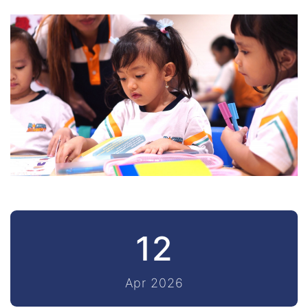
12
Apr 2026