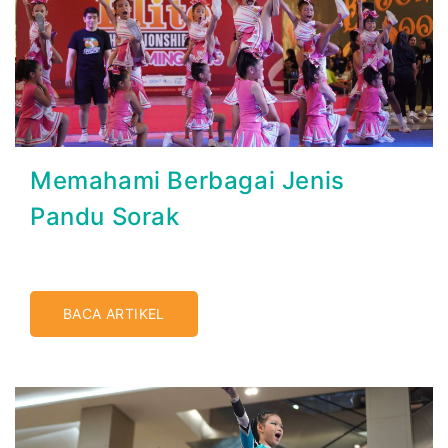
Memahami Berbagai Jenis
Pandu Sorak
BACA ARTIKEL