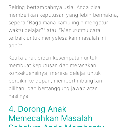
Seiring bertambahnya usia, Anda bisa
memberikan keputusan yang lebih bermakna,
seperti “Bagaimana kamu ingin mengatur
waktu belajar?” atau “Menurutmu cara
terbaik untuk menyelesaikan masalah ini
apa?”
Ketika anak diberi kesempatan untuk
membuat keputusan dan merasakan
konsekuensinya, mereka belajar untuk
berpikir ke depan, mempertimbangkan
pilihan, dan bertanggung jawab atas
hasilnya.
4. Dorong Anak
Memecahkan Masalah