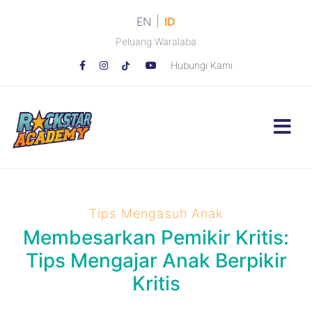
|
EN
ID
Peluang Waralaba
Hubungi Kami
Tips Mengasuh Anak
Membesarkan Pemikir Kritis:
Tips Mengajar Anak Berpikir
Kritis