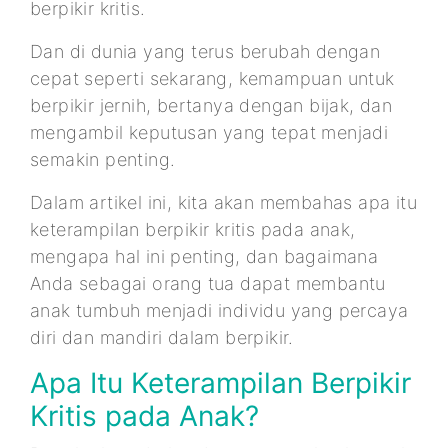
berpikir kritis.
Dan di dunia yang terus berubah dengan
cepat seperti sekarang, kemampuan untuk
berpikir jernih, bertanya dengan bijak, dan
mengambil keputusan yang tepat menjadi
semakin penting.
Dalam artikel ini, kita akan membahas apa itu
keterampilan berpikir kritis pada anak,
mengapa hal ini penting, dan bagaimana
Anda sebagai orang tua dapat membantu
anak tumbuh menjadi individu yang percaya
diri dan mandiri dalam berpikir.
Apa Itu Keterampilan Berpikir
Kritis pada Anak?