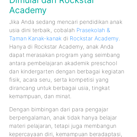
Academy
Jika Anda sedang mencari pendidikan anak
usia dini terbaik, cobalah
Prasekolah &
Taman Kanak-kanak
di
Rockstar Academy
.
Hanya di Rockstar Academy, anak Anda
dapat merasakan program yang seimbang
antara pembelajaran akademik preschool
dan kindergarten dengan berbagai kegiatan
fisik, acara seru, serta kompetisi yang
dirancang untuk berbagai usia, tingkat
kemampuan, dan minat.
Dengan bimbingan dari para pengajar
berpengalaman, anak tidak hanya belajar
materi pelajaran, tetapi juga membangun
kepercayaan diri, kemampuan beradaptasi,