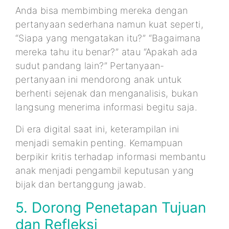
Anda bisa membimbing mereka dengan
pertanyaan sederhana namun kuat seperti,
“Siapa yang mengatakan itu?” “Bagaimana
mereka tahu itu benar?” atau “Apakah ada
sudut pandang lain?” Pertanyaan-
pertanyaan ini mendorong anak untuk
berhenti sejenak dan menganalisis, bukan
langsung menerima informasi begitu saja.
Di era digital saat ini, keterampilan ini
menjadi semakin penting. Kemampuan
berpikir kritis terhadap informasi membantu
anak menjadi pengambil keputusan yang
bijak dan bertanggung jawab.
5. Dorong Penetapan Tujuan
dan Refleksi