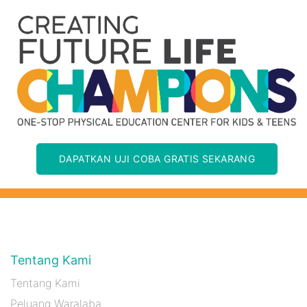
DAPATKAN UJI COBA GRATIS SEKARANG
Tentang Kami
Tentang Kami
Peluang Waralaba