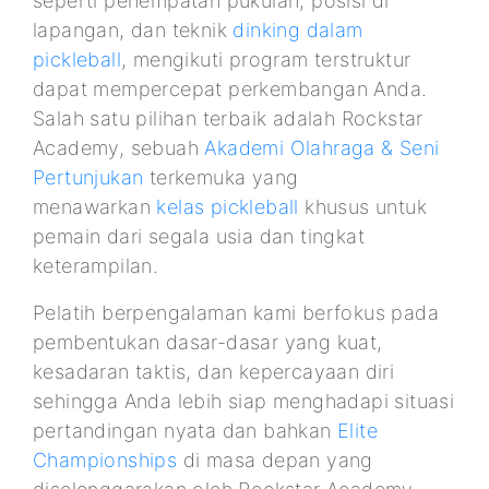
seperti penempatan pukulan, posisi di
lapangan, dan teknik
dinking dalam
pickleball
, mengikuti program terstruktur
dapat mempercepat perkembangan Anda.
Salah satu pilihan terbaik adalah Rockstar
Academy, sebuah
Akademi Olahraga & Seni
Pertunjukan
terkemuka yang
menawarkan
kelas pickleball
khusus untuk
pemain dari segala usia dan tingkat
keterampilan.
Pelatih berpengalaman kami berfokus pada
pembentukan dasar-dasar yang kuat,
kesadaran taktis, dan kepercayaan diri
sehingga Anda lebih siap menghadapi situasi
pertandingan nyata dan bahkan
Elite
Championships
di masa depan yang