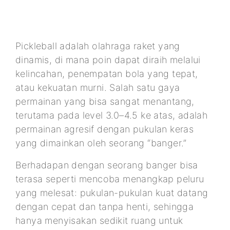
Pickleball adalah olahraga raket yang
dinamis, di mana poin dapat diraih melalui
kelincahan, penempatan bola yang tepat,
atau kekuatan murni. Salah satu gaya
permainan yang bisa sangat menantang,
terutama pada level 3.0–4.5 ke atas, adalah
permainan agresif dengan pukulan keras
yang dimainkan oleh seorang “banger.”
Berhadapan dengan seorang banger bisa
terasa seperti mencoba menangkap peluru
yang melesat: pukulan-pukulan kuat datang
dengan cepat dan tanpa henti, sehingga
hanya menyisakan sedikit ruang untuk