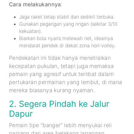
Cara melakukannya
:
Jaga raket tetap stabil dan sedikit terbuka.
Gunakan pegangan yang ringan (sekitar 3/10
kekuatan).
Biarkan bola nyaris melewati net, idealnya
mendarat pendek di dekat zona non-volley.
Pendekatan ini tidak hanya menetralkan
kecepatan pukulan, tetapi juga memaksa
pemain yang agresif untuk terlibat dalam
pertukaran permainan yang lembut, di mana
mereka biasanya kurang nyaman.
2. Segera Pindah ke Jalur
Dapur
Pemain tipe “banger” lebih menyukai reli
panjang dari area belakang lapangan,