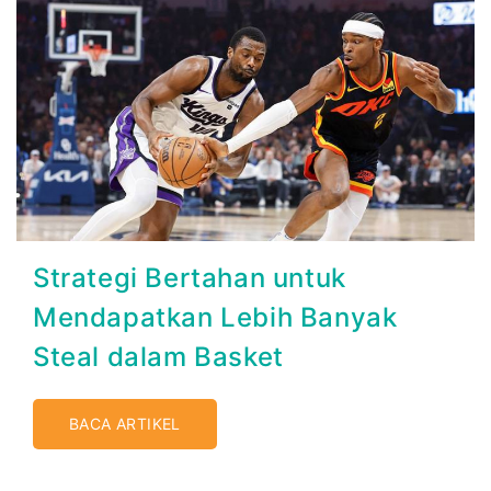
Strategi Bertahan untuk
Mendapatkan Lebih Banyak
Steal dalam Basket
BACA ARTIKEL