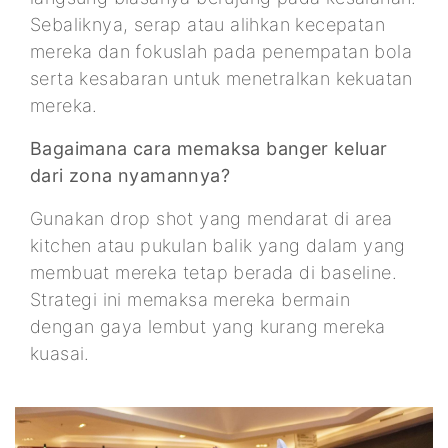
Sebaliknya, serap atau alihkan kecepatan
mereka dan fokuslah pada penempatan bola
serta kesabaran untuk menetralkan kekuatan
mereka.
Bagaimana cara memaksa banger keluar
dari zona nyamannya?
Gunakan drop shot yang mendarat di area
kitchen atau pukulan balik yang dalam yang
membuat mereka tetap berada di baseline.
Strategi ini memaksa mereka bermain
dengan gaya lembut yang kurang mereka
kuasai.