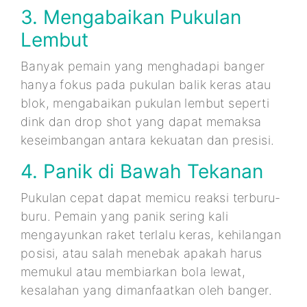
3. Mengabaikan Pukulan
Lembut
Banyak pemain yang menghadapi banger
hanya fokus pada pukulan balik keras atau
blok, mengabaikan pukulan lembut seperti
dink dan drop shot yang dapat memaksa
keseimbangan antara kekuatan dan presisi.
4. Panik di Bawah Tekanan
Pukulan cepat dapat memicu reaksi terburu-
buru. Pemain yang panik sering kali
mengayunkan raket terlalu keras, kehilangan
posisi, atau salah menebak apakah harus
memukul atau membiarkan bola lewat,
kesalahan yang dimanfaatkan oleh banger.