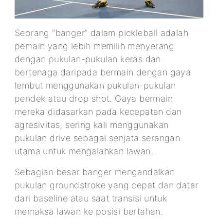
Seorang “banger” dalam pickleball adalah
pemain yang lebih memilih menyerang
dengan pukulan-pukulan keras dan
bertenaga daripada bermain dengan gaya
lembut menggunakan pukulan-pukulan
pendek atau drop shot. Gaya bermain
mereka didasarkan pada kecepatan dan
agresivitas, sering kali menggunakan
pukulan drive sebagai senjata serangan
utama untuk mengalahkan lawan.
Sebagian besar banger mengandalkan
pukulan groundstroke yang cepat dan datar
dari baseline atau saat transisi untuk
memaksa lawan ke posisi bertahan.