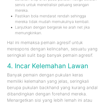
servis untuk menetralisir peluang serangan
mereka.
Pastikan bola mendarat rendah sehingga
mereka tidak mudah memukulnya kembali.
Lanjutkan dengan bergerak ke arah net jika
memungkinkan.
Hal ini memaksa pemain agresif untuk
merespons dengan kelincahan, sesuatu yang
seringkali sulit bagi banyak pemain agresif.
4. Incar Kelemahan Lawan
Banyak pemain dengan pukulan keras
memiliki kelemahan yang jelas, seringkali
berupa pukulan backhand yang kurang andal
dibandingkan dengan forehand mereka.
Menargetkan sisi yang lebih lemah ini atau