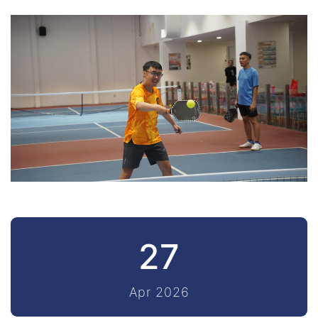
27
Apr 2026