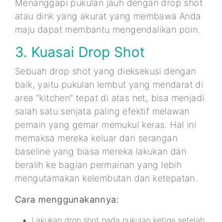
Menanggapi pukulan jauh dengan drop shot
atau dink yang akurat yang membawa Anda
maju dapat membantu mengendalikan poin.
3. Kuasai Drop Shot
Sebuah drop shot yang dieksekusi dengan
baik, yaitu pukulan lembut yang mendarat di
area “kitchen” tepat di atas net, bisa menjadi
salah satu senjata paling efektif melawan
pemain yang gemar memukul keras. Hal ini
memaksa mereka keluar dari serangan
baseline yang biasa mereka lakukan dan
beralih ke bagian permainan yang lebih
mengutamakan kelembutan dan ketepatan.
Cara menggunakannya:
Lakukan drop shot pada pukulan ketiga setelah