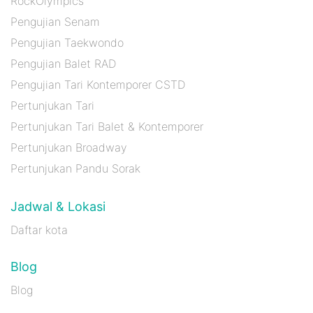
RockOlympics
Pengujian Senam
Pengujian Taekwondo
Pengujian Balet RAD
Pengujian Tari Kontemporer CSTD
Pertunjukan Tari
Pertunjukan Tari Balet & Kontemporer
Pertunjukan Broadway
Pertunjukan Pandu Sorak
Jadwal & Lokasi
Daftar kota
Blog
Blog