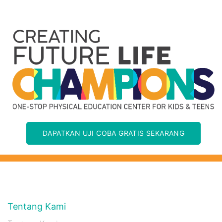
DAPATKAN UJI COBA GRATIS SEKARANG
Tentang Kami