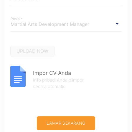
Posisi
*
Impor CV Anda
Info pribadi Anda diimpor
secara otomatis
LAMAR SEKARANG