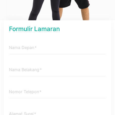
Formulir Lamaran
Nama Depan
*
Nama Belakang
*
Nomor Telepon
*
Alamat Surel
*