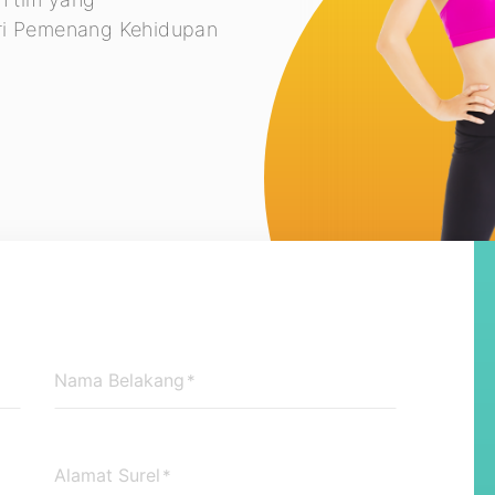
ari Pemenang Kehidupan
Nama Belakang
*
Alamat Surel
*