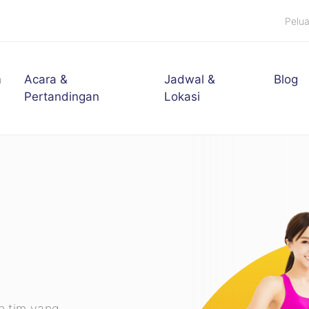
Pelu
m
Acara &
Jadwal &
Blog
Pertandingan
Lokasi
n tim yang