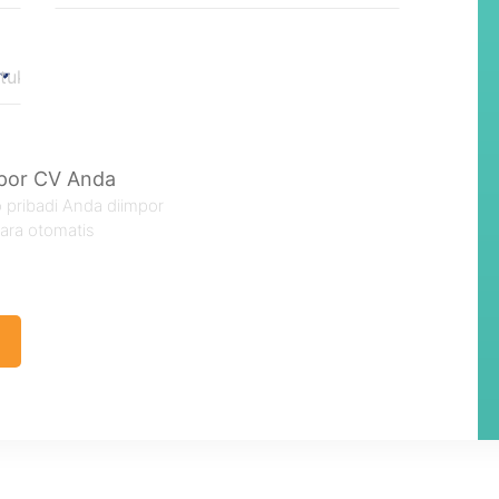
por CV Anda
o pribadi Anda diimpor
ara otomatis