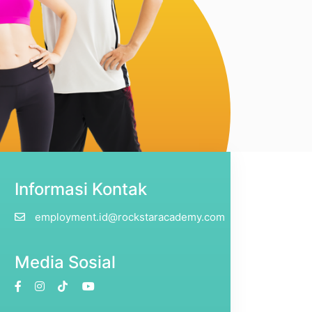
Informasi Kontak
employment.id@rockstaracademy.com
Media Sosial