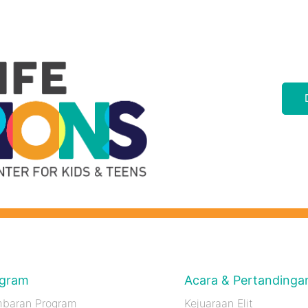
gram
Acara & Pertandinga
baran Program
Kejuaraan Elit