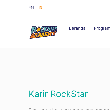
|
EN
ID
(current)
Beranda
Progra
Karir RockStar
Siap untuk bertumbuh bersama denga