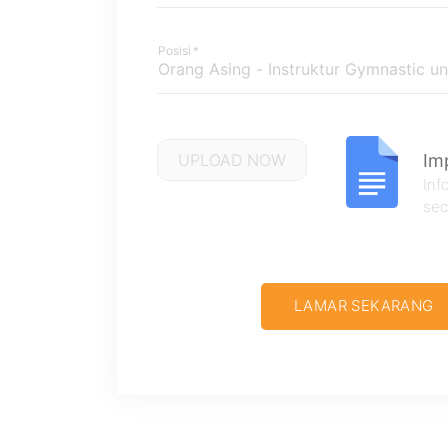
Posisi
*
Im
Inf
sec
LAMAR SEKARANG