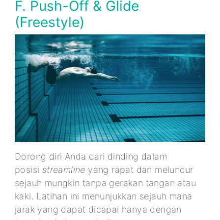
F. Push-Off & Glide
(Freestyle)
Dorong diri Anda dari dinding dalam
posisi
streamline
yang rapat dan meluncur
sejauh mungkin tanpa gerakan tangan atau
kaki. Latihan ini menunjukkan sejauh mana
jarak yang dapat dicapai hanya dengan