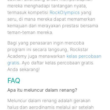
mereka menghadapi tantangan nyata,
termasuk kompetisi
RockOlympics
yang
seru, di mana mereka dapat memamerkan
kemajuan dan merayakan prestasi bersama
teman-teman mereka.
Bagi yang penasaran ingin mencoba
program ini secara langsung, Rockstar
Academy juga menawarkan
kelas percobaan
gratis
. Ayo daftar kelas percobaan gratis
Anda sekarang!
FAQ
Apa itu meluncur dalam renang?
Meluncur dalam renang adalah gerakan
halus dan aerodinamis melalui air setelah