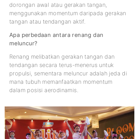
dorongan awal atau gerakan tangan,
menggunakan momentum daripada gerakan
tangan atau tendangan aktif.
Apa perbedaan antara renang dan
meluncur?
Renang melibatkan gerakan tangan dan
tendangan secara terus-menerus untuk
propulsi, sementara meluncur adalah jeda di
mana tubuh memanfaatkan momentum
dalam posisi aerodinamis.