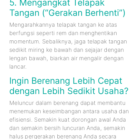
5. Mengangkat Telapak
Tangan (“Gerakan Berhenti”)
Mengarahkannya telapak tangan ke atas
berfungsi seperti rem dan menghentikan
momentum. Sebaliknya, jaga telapak tangan
sedikit miring ke bawah dan sejajar dengan
lengan bawah, biarkan air mengalir dengan
lancar.
Ingin Berenang Lebih Cepat
dengan Lebih Sedikit Usaha?
Meluncur dalam berenang dapat membantu
menemukan keseimbangan antara usaha dan
efisiensi. Semakin kuat dorongan awal Anda
dan semakin bersih luncuran Anda, semakin
halus pergerakan berenang Anda secara