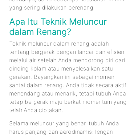
yang sering dilakukan perenang.
Apa Itu Teknik Meluncur
dalam Renang?
Teknik meluncur dalam renang adalah
tentang bergerak dengan lancar dan efisien
melalui air setelah Anda mendorong diri dari
dinding kolam atau menyelesaikan satu
gerakan. Bayangkan ini sebagai momen
santai dalam renang. Anda tidak secara aktif
menendang atau menarik, tetapi tubuh Anda
tetap bergerak maju berkat momentum yang
telah Anda ciptakan.
Selama meluncur yang benar, tubuh Anda
harus panjang dan aerodinamis: lengan