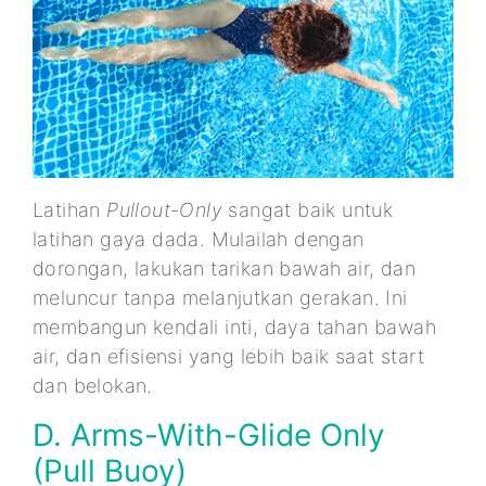
Latihan
Pullout-Only
sangat baik untuk
latihan gaya dada. Mulailah dengan
dorongan, lakukan tarikan bawah air, dan
meluncur tanpa melanjutkan gerakan. Ini
membangun kendali inti, daya tahan bawah
air, dan efisiensi yang lebih baik saat start
dan belokan.
D. Arms-With-Glide Only
(Pull Buoy)