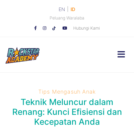
|
EN
ID
Peluang Waralaba
Hubungi Kami
Tips Mengasuh Anak
Teknik Meluncur dalam
Renang: Kunci Efisiensi dan
Kecepatan Anda