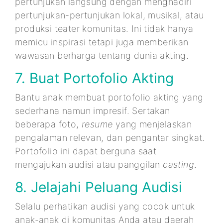
pertunjukan langsung dengan menghadiri
pertunjukan-pertunjukan lokal, musikal, atau
produksi teater komunitas. Ini tidak hanya
memicu inspirasi tetapi juga memberikan
wawasan berharga tentang dunia akting.
7. Buat Portofolio Akting
Bantu anak membuat portofolio akting yang
sederhana namun impresif. Sertakan
beberapa foto,
resume
yang menjelaskan
pengalaman relevan, dan pengantar singkat.
Portofolio ini dapat berguna saat
mengajukan audisi atau panggilan
casting
.
8. Jelajahi Peluang Audisi
Selalu perhatikan audisi yang cocok untuk
anak-anak di komunitas Anda atau daerah