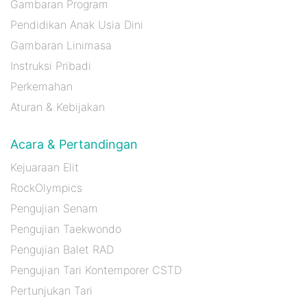
Gambaran Program
Pendidikan Anak Usia Dini
Gambaran Linimasa
Instruksi Pribadi
Perkemahan
Aturan & Kebijakan
Acara & Pertandingan
Kejuaraan Elit
RockOlympics
Pengujian Senam
Pengujian Taekwondo
Pengujian Balet RAD
Pengujian Tari Kontemporer CSTD
Pertunjukan Tari