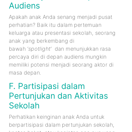
Audiens
Apakah anak Anda senang menjadi pusat
perhatian? Baik itu dalam pertemuan
keluarga atau presentasi sekolah, seorang
anak yang berkembang di
bawah
‘spotlight’
dan menunjukkan rasa
percaya diri di depan audiens mungkin
memiliki potensi menjadi seorang aktor di
masa depan.
F. Partisipasi dalam
Pertunjukan dan Aktivitas
Sekolah
Perhatikan keinginan anak Anda untuk
berpartisipasi dalam pertunjukan sekolah,