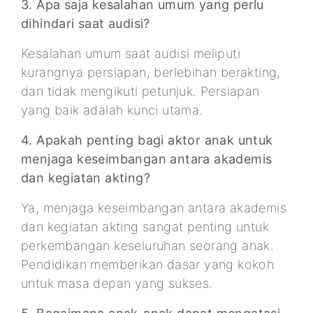
3. Apa saja kesalahan umum yang perlu
dihindari saat audisi?
Kesalahan umum saat audisi meliputi
kurangnya persiapan, berlebihan berakting,
dan tidak mengikuti petunjuk. Persiapan
yang baik adalah kunci utama.
4. Apakah penting bagi aktor anak untuk
menjaga keseimbangan antara akademis
dan kegiatan akting?
Ya, menjaga keseimbangan antara akademis
dan kegiatan akting sangat penting untuk
perkembangan keseluruhan seorang anak.
Pendidikan memberikan dasar yang kokoh
untuk masa depan yang sukses.