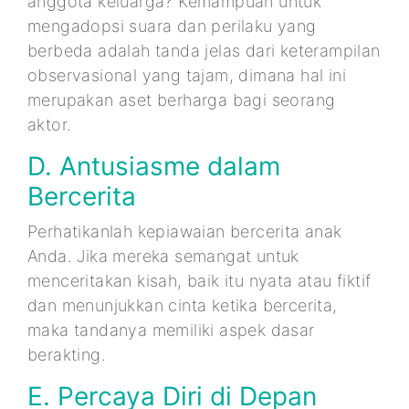
anggota keluarga? Kemampuan untuk
mengadopsi suara dan perilaku yang
berbeda adalah tanda jelas dari keterampilan
observasional yang tajam, dimana hal ini
merupakan aset berharga bagi seorang
aktor.
D. Antusiasme dalam
Bercerita
Perhatikanlah kepiawaian bercerita anak
Anda. Jika mereka semangat untuk
menceritakan kisah, baik itu nyata atau fiktif
dan menunjukkan cinta ketika bercerita,
maka tandanya memiliki aspek dasar
berakting.
E. Percaya Diri di Depan