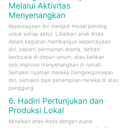
Melalui Aktivitas
Menyenangkan
Kepercayaan diri menjadi modal penting
untuk setiap aktor. Libatkan anak Anda
dalam kegiatan membangun kepercayaan
diri, seperti permainan drama, latihan
berbicara di depan umum, atau bahkan
sesi
improve
menyenangkan di rumah.
Semakin nyaman mereka mengekspresikan
diri, semakin baik penampilan mereka di atas
panggung.
6. Hadiri Pertunjukan dan
Produksi Lokal
Kenalkan anak Anda dengan dunia