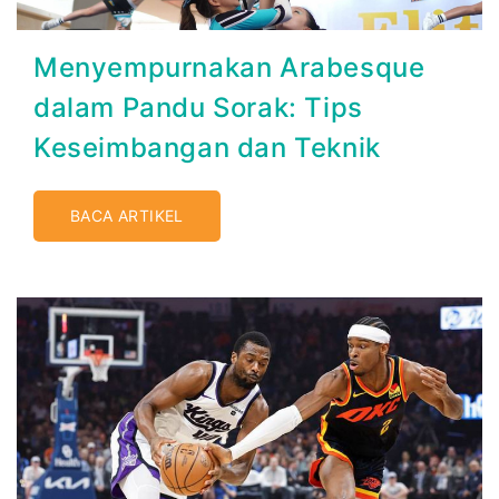
Menyempurnakan Arabesque
dalam Pandu Sorak: Tips
Keseimbangan dan Teknik
BACA ARTIKEL